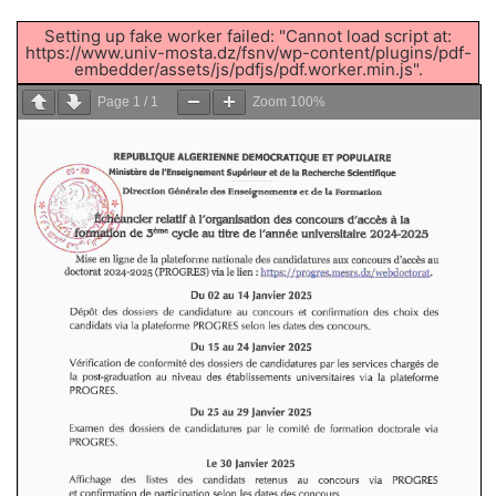
Setting up fake worker failed: "Cannot load script at:
https://www.univ-mosta.dz/fsnv/wp-content/plugins/pdf-
embedder/assets/js/pdfjs/pdf.worker.min.js".
Page
1
/
1
Zoom
100%