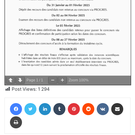
Page
1
/
1
Zoom
100%
Post Views:
1 294
Facebook
Twitter
Linkedin
Tumblr
Pinterest
Reddit
VKontakte
Partager par email
Imprimer