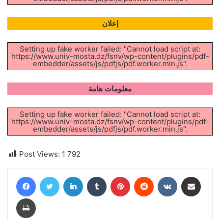
إعلان
Setting up fake worker failed: "Cannot load script at:
https://www.univ-mosta.dz/fsnv/wp-content/plugins/pdf-
embedder/assets/js/pdfjs/pdf.worker.min.js".
معلومات هامة
Setting up fake worker failed: "Cannot load script at:
https://www.univ-mosta.dz/fsnv/wp-content/plugins/pdf-
embedder/assets/js/pdfjs/pdf.worker.min.js".
Post Views:
1 792
Facebook
Twitter
Linkedin
Tumblr
Pinterest
Reddit
VKontakte
Partager par email
Imprimer