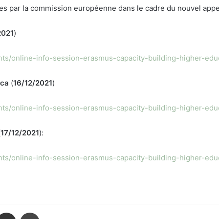
ées par la commission européenne dans le cadre du nouvel appe
2021
)
ts/online-info-session-erasmus-capacity-building-higher-edu
ica
(
16/12/2021
)
ts/online-info-session-erasmus-capacity-building-higher-edu
(
17/12/2021
):
ts/online-info-session-erasmus-capacity-building-higher-edu
ontakte
Partager par email
Imprimer