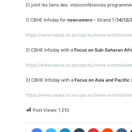
Ci joint les liens des visioconférences programm
1) CBHE Infoday for
newcomers
– Strand 1 (
14/12/
https://www.eacea.ec.europa.eu/news-events/even
2) CBHE Infoday with a
Focus on Sub-Saharan Afr
https://www.eacea.ec.europa.eu/news-events/even
3) CBHE Infoday with a
Focus on Asia and Pacific
https://www.eacea.ec.europa.eu/news-events/even
Post Views:
1 210
Facebook
Twitter
Linkedin
Tumblr
Pinterest
Reddit
VK