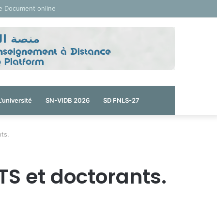
e Document online
L’université
SN-VIDB 2026
SD FNLS-27
ts.
TS et doctorants.