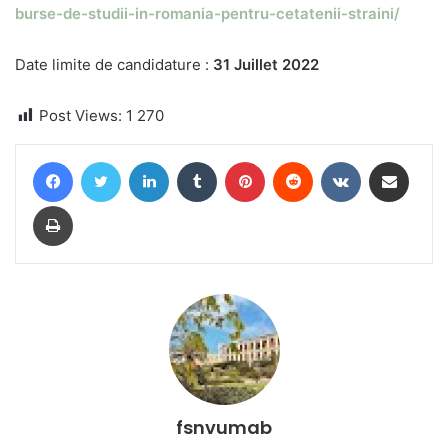
burse-de-studii-in-romania-pentru-cetatenii-straini/
Date limite de candidature :
31 Juillet 2022
Post Views:
1 270
Facebook
Twitter
Linkedin
Tumblr
Pinterest
Reddit
VKontakte
Partager par email
Imprimer
fsnvumab