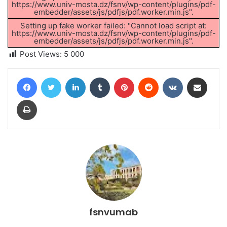
https://www.univ-mosta.dz/fsnv/wp-content/plugins/pdf-
embedder/assets/js/pdfjs/pdf.worker.min.js".
Setting up fake worker failed: "Cannot load script at:
https://www.univ-mosta.dz/fsnv/wp-content/plugins/pdf-
embedder/assets/js/pdfjs/pdf.worker.min.js".
Post Views:
5 000
Facebook
Twitter
Linkedin
Tumblr
Pinterest
Reddit
VKontakte
Partager par email
Imprimer
fsnvumab