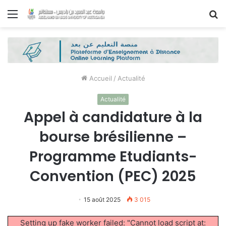
Menu
R
Accueil
/
Actualité
Actualité
Appel à candidature à la
bourse brésilienne –
Programme Etudiants-
Convention (PEC) 2025
15 août 2025
3 015
Setting up fake worker failed: "Cannot load script at: