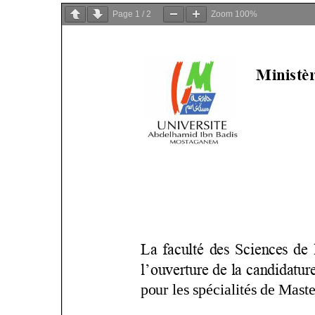
Page
1
/
2
Zoom
100%