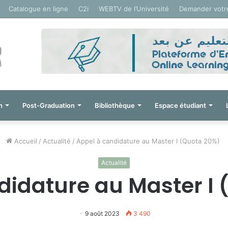
Catalogue en ligne
C2i
WEBTV de l’Université
Demander votr
n
Post-Graduation
Bibliothèque
Espace étudiant
Accueil
/
Actualité
/
Appel à candidature au Master I (Quota 20%)
Actualité
didature au Master I
9 août 2023
3 490