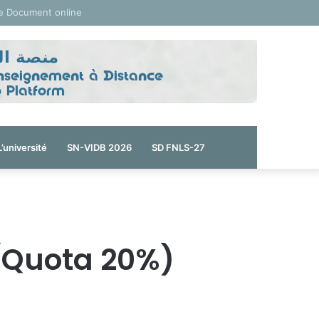
e Document online
L’université
SN-VIDB 2026
SD FNLS-27
 (Quota 20%)