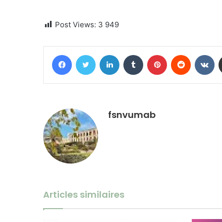
Post Views:
3 949
Facebook
Twitter
Linkedin
Tumblr
Pinterest
Reddit
VK
fsnvumab
Articles similaires