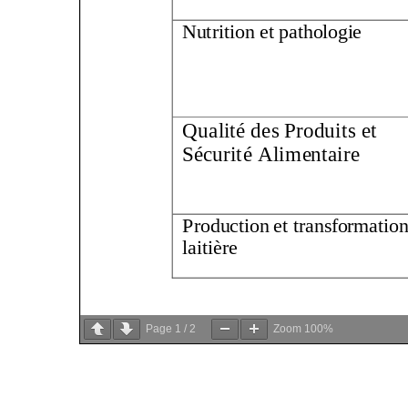
Page
1
/
2
Zoom
100%