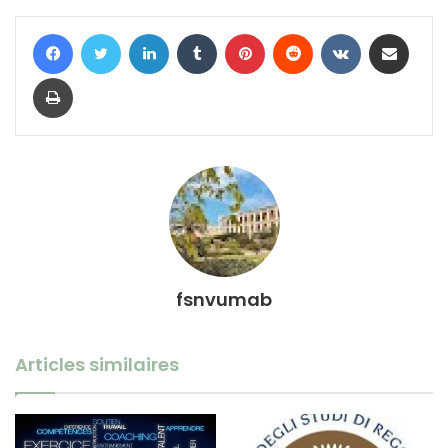
Facebook
Twitter
Linkedin
Tumblr
Pinterest
Reddit
VKontakte
Partager par email
Imprimer
fsnvumab
Articles similaires