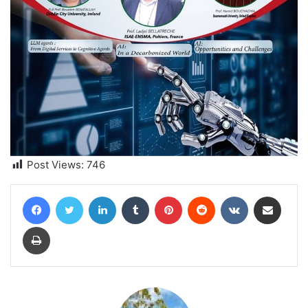
Post Views:
746
Facebook
Twitter
Linkedin
Tumblr
Pinterest
Reddit
VKontakte
Partager par email
Imprimer