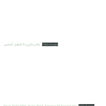
إعلان_الدّورة 6 للتأهيل الجامعي
Télécharger
Envoi_1037-DRH_21-11-2024_Annonce 6è Session HU
Télécharger