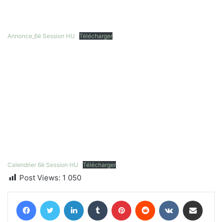
Annonce_6è Session HU
Télécharger
Calendrier 6è Session HU
Télécharger
Post Views:
1 050
Facebook
Twitter
Linkedin
Tumblr
Pinterest
Reddit
VKontakte
Partager par email
Imprimer