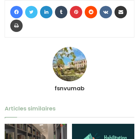
Facebook
Twitter
Linkedin
Tumblr
Pinterest
Reddit
VKontakte
Partager par email
Imprimer
fsnvumab
Articles similaires