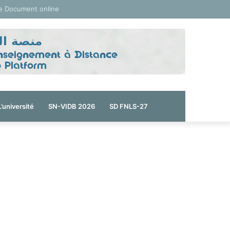
e Document online
L’université
SN-VIDB 2026
SD FNLS-27