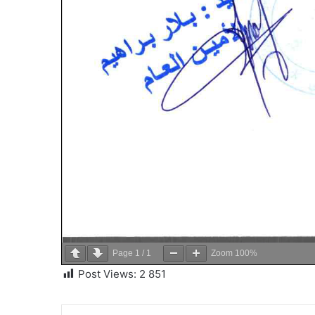
Page
1
/
1
Zoom
100%
Post Views:
2 851