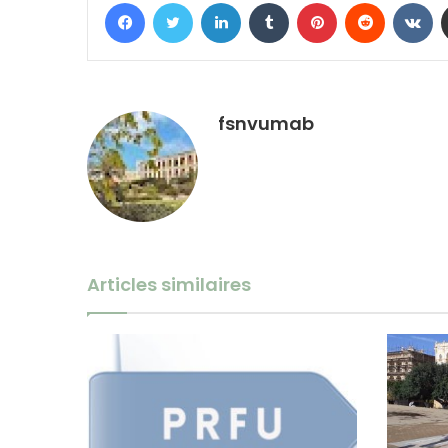
Facebook
Twitter
Linkedin
Tumblr
Pinterest
Reddit
VK
fsnvumab
Articles similaires