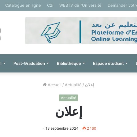
Catalogue en ligne
C2i
WEBTV de l’Université
Demander votr
n
Post-Graduation
Bibliothèque
Espace étudiant
Accueil
/
Actualité
/
إعلان
Actualité
إعلان
18 septembre 2024
2 160