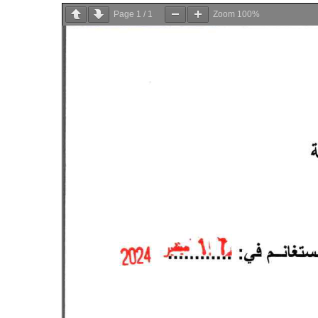
Page
1
/
1
Zoom
100%