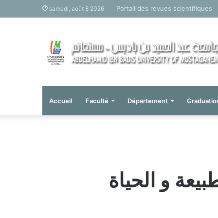
Portail des revues scientifiques
samedi, août 8 2026
Accueil
Faculté
Département
Graduatio
يعة و الحياة