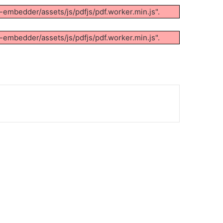
f-embedder/assets/js/pdfjs/pdf.worker.min.js".
f-embedder/assets/js/pdfjs/pdf.worker.min.js".