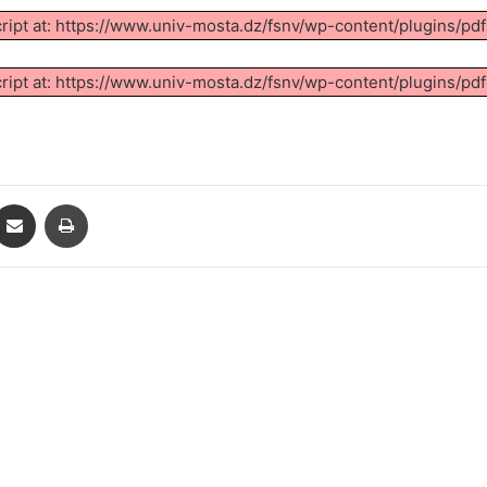
cript at: https://www.univ-mosta.dz/fsnv/wp-content/plugins/pd
cript at: https://www.univ-mosta.dz/fsnv/wp-content/plugins/pd
ontakte
Partager par email
Imprimer