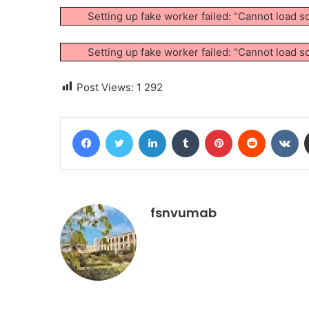
Setting up fake worker failed: "Cannot load s
Setting up fake worker failed: "Cannot load s
Post Views:
1 292
Facebook
Twitter
Linkedin
Tumblr
Pinterest
Reddit
VK
fsnvumab