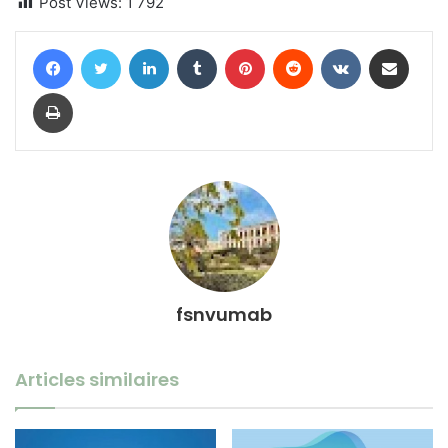
Post Views:
1 792
Facebook
Twitter
Linkedin
Tumblr
Pinterest
Reddit
VKontakte
Partager par email
Imprimer
fsnvumab
Articles similaires