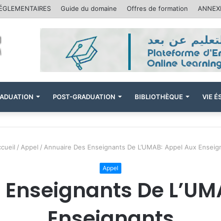
RÉGLEMENTAIRES
Guide du domaine
Offres de formation
ANNEXE
ADUATION
POST-GRADUATION
BIBLIOTHÈQUE
VIE 
cueil
/
Appel
/
Annuaire Des Enseignants De L’UMAB: Appel Aux Enseig
Appel
 Enseignants De L’UM
Enseignants