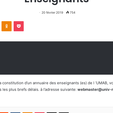
20 février 2019
754
VKontakte
Odnoklassniki
Pocket
a constitution d’un annuaire des enseignants (es) de l ‘UMAB, v
es plus brefs délais. à l’adresse suivante:
webmaster@univ-m
nterest
Reddit
VKontakte
Odnoklassniki
Pocket
Partager par email
Imprimer