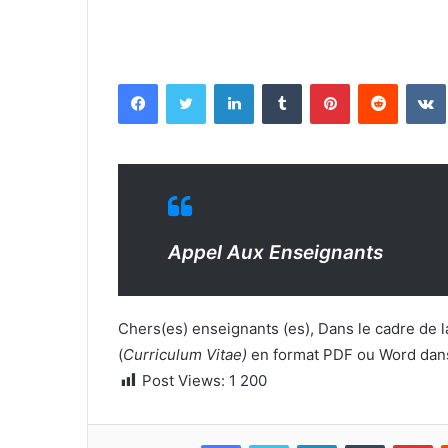
Facebook
Twitter
Linkedin
Tumblr
Pinterest
Reddit
Appel Aux Enseignants
Chers(es) enseignants (es), Dans le cadre de l
(
Curriculum Vitae)
en format PDF ou Word dans l
Post Views:
1 200
Facebook
Twitter
Linkedin
Tumblr
Pi