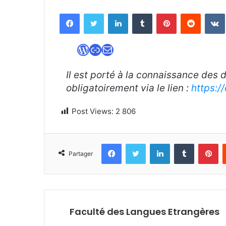
Facebook
Twitter
Linkedin
Tumblr
Pinterest
Reddit
WordPress
Lien
E-mail
Il est porté à la connaissance des 
obligatoirement via le lien :
https:/
Post Views:
2 806
Facebook
Twitter
Linkedin
Tumblr
Pi
Partager
Faculté des Langues Etrangères