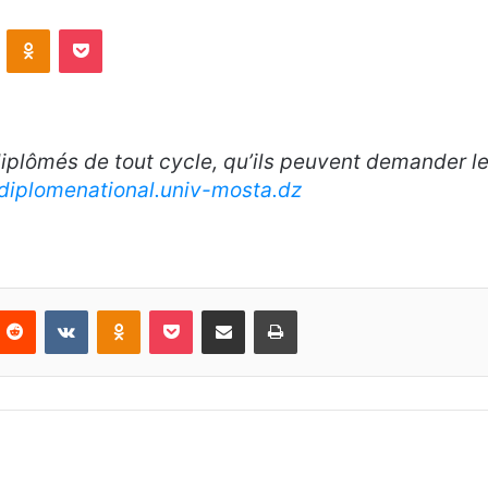
VKontakte
Odnoklassniki
Pocket
diplômés de tout cycle, qu’ils peuvent demander le
/diplomenational.univ-mosta.dz
nterest
Reddit
VKontakte
Odnoklassniki
Pocket
Partager par email
Imprimer