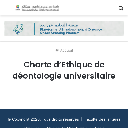
Menu
R
Accueil
Charte d’Ethique de
déontologie universitaire
© Copyright 2026, Tous droits réservés |
Faculté des langues