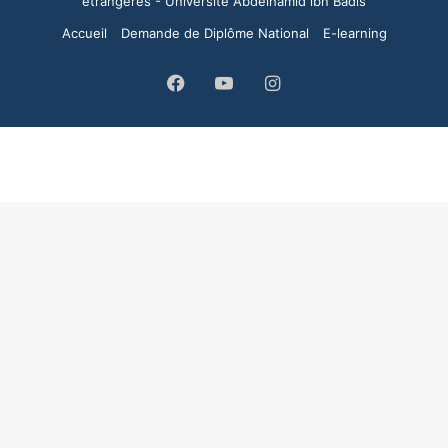
étrangères - Université Abdelhamid ibn Badis
Accueil
Demande de Diplôme National
E-learning
Facebook
YouTube
Instagram