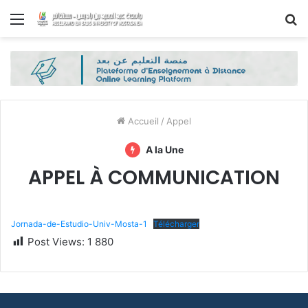
Menu
R
Accueil
/
Appel
A la Une
APPEL À COMMUNICATION
Jornada-de-Estudio-Univ-Mosta-1
Télécharger
Post Views:
1 880