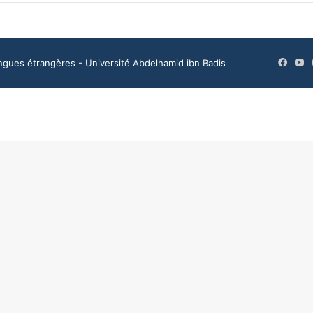
Faceb
Y
ngues étrangères - Université Abdelhamid ibn Badis