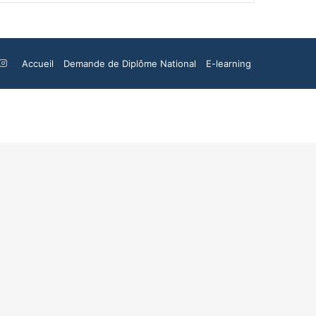
ook
ouTube
Instagram
Accueil
Demande de Diplôme National
E-learning