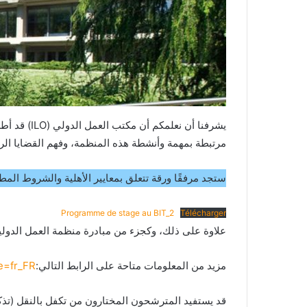
يشرفنا أن
مرتبطة بمهمة وأنشطة هذه المنظمة، وفهم القضايا الر
ستجد مرفقًا ورقة تتعلق بمعايير الأهلية والشروط المطب
Programme de stage au BIT_2
Télécharger
علاوة على ذلك، وكجزء من مبادرة منظمة العمل الدولية التي ت
مزيد من المعلومات متاحة على الرابط التالي:
le=fr_FR
قد يستفيد المترشحون المختارون من تكفل بالنقل (تذكرة ا