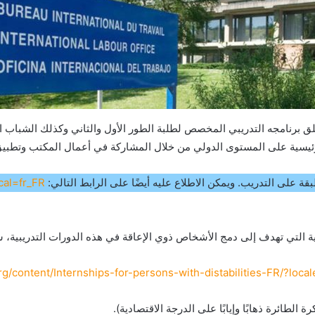
 نعلمكم أن مكتب العمل الدولي (ILO) قد أطلق برنامجه التدريبي المخصص لطلبة الطور الأول والث
ئيسية على المستوى الدولي من خلال المشاركة في أعمال المكتب وتطبيق ا
قة على التدريب. ويمكن الاطلاع عليه أيضًا على الرابط التالي:
ocal=fr_FR
هدف إلى دمج الأشخاص ذوي الإعاقة في هذه الدورات التدريبية، سيتم حجز أحد عشر (
.org/content/Internships-for-persons-with-distabilities-FR/?loca
لطائرة ذهابًا وإيابًا على الدرجة الاقتصادية).