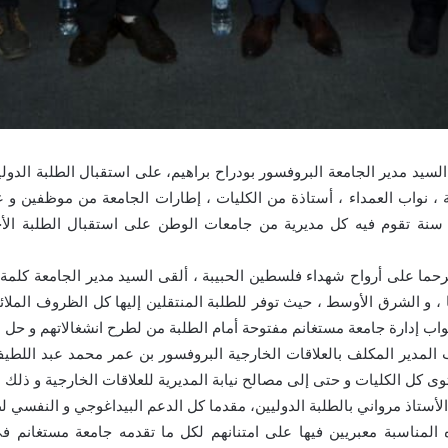
لساعة الثانية زوالا السيد مدير الجامعة البروفسور بودراح براهيم، على استقبال الطلب
 ، نواب العمداء ، أستاذة من الكليات ، إطارات الجامعة من موظفين و 
سنة تقوم فيه كل مديرية من جامعات الوطن على استقبال الطلبة الأ
ما على أرواح شهداء فلسطين الحبيبة ، ألقى السيد مدير الجامعة كلمة رح
ا ، و الشرق الأوسط ، حيث توفر للطلبة المنتقلين إليها كل الظروف المل
اب إدارة جامعة مستغانم مفتوحة أمام الطلبة من لطرح انشغالاتهم و حل مش
ب المدير المكلف بالعلاقات الخارجية البروفسور بن عمر محمد عبد اللطي
 كل الكليات و حتى إلى مصالح نيابة المديرية للعلاقات الخارجية و ذلك 
لأستاذ مرواني بالطلبة الدوليين، مقدما كل الدعم البيداغوجي و النفسي ل
 المناسبة معبريين فيها على امتنانهم لكل ما تقدمه جامعة مستغانم في