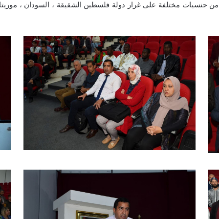
 جنسيات مختلفة على غرار دولة فلسطين الشقيقة ، السودان ، موريتانيا ،