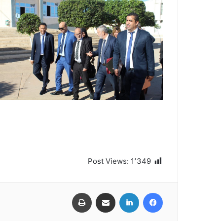
Post Views:
1٬349
فيسبوك
لينكدإن
مشاركة عبر البريد
طباعة