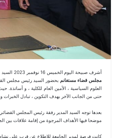
أشرف صبيحة اليوم الخميس 16 نوفمبر 2023 السيد مدير الجامعة البروفسور بودراح براهيم من كلية الحقوق والعلوم السياسية على التوقيع على اتفاقية تعاون بين
مجلس قضاء مستغانم
بحضور السيد رئيس مجلس القضاء 
العلوم السياسية ، الأمين العام للكلية ، و أساتذة. 
حتى من الجانب الآخر بهدف التكوين ، تبادل الخبرات و ا
بعدها توجه السيد المدير رفقة رئيس المجلس القضائي، 
موضحا فيها الأهداف المرجوة من إقامة علاقات بين ا
كانت فرصة لمدير الجامعة للاطلاع عن قرب على نشاطات