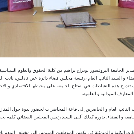
و السيد النائب العام ،رئيسة مجلس قضاء دائرة عين تادلس، نائب المدي
حيث تندرج هذه النشاطات في انفتاح الجامعة على محيطها الاقتصادي و الاج
لمعارف الميدانية و العلمية.
النائب العام و الحاضرين إلى قاعة المحاضرات لحضور ندوة حول المنازعات 
لجامعة و القضاء. بدوره كذلك ألقى السيد رئيس المجلس القضائي كلمة ب
 الكلية و المتمثلة في تكوين الموظفين المنتمين إلى مختلف المديريات 