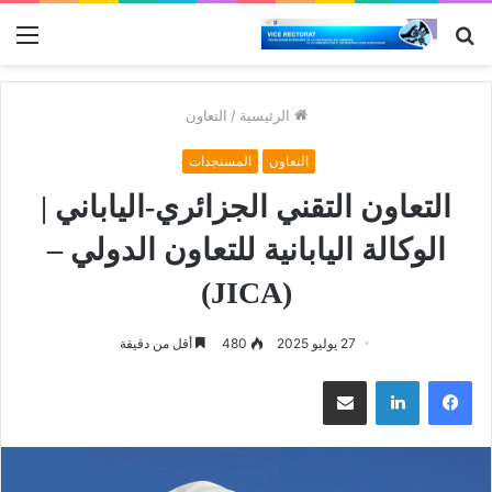
بحث
الق
عن
الرئيسية
/
التعاون
التعاون
المستجدات
التعاون التقني الجزائري-الياباني |
الوكالة اليابانية للتعاون الدولي –
(JICA)
27 يوليو 2025
480
أقل من دقيقة
فيسبوك
لينكدإن
مشاركة عبر البريد