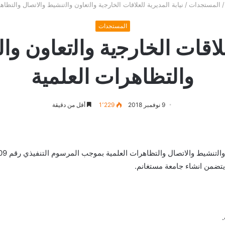
/
المستجدات
/
نيابة المديرية ﻟلعلاقات الخارﺟية واﻟتعاون واﻟتنشيط واﻻﺗﺼﺎل واﻟﺘﻈﺎﻫ
المستجدات
لعلاقات الخارﺟية واﻟتعاون و
واﻟﺘﻈﺎﻫﺮات اﻟﻌﻠﻤﻴﺔ
9 نوفمبر 2018
1٬229
أقل من دقيقة