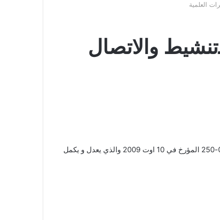
ﺮات اﻟﻌﻠﻤﻴﺔ
اﻟتنشيط واﻻﺗﺼﺎل
لقد تم إنشاء نيابة المديرية ﻟلعلاقات الخارﺟية واﻟتعاون واﻟتنشيط واﻻﺗﺼﺎل واﻟﺘﻈﺎﻫﺮات اﻟﻌﻠﻤﻴﺔ بموجب المرسوم التنفيذي رقم 09-250 المؤرخ في 10 اوت 2009 والذي يعدل و يكمل