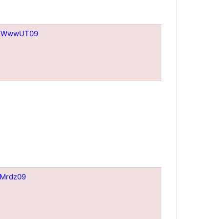
DZWwwUT09
TMrdz09