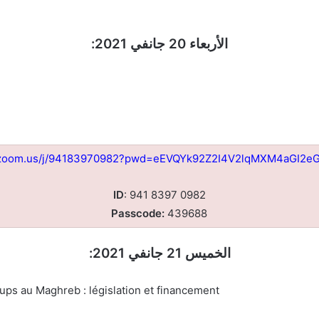
الأربعاء 20 جانفي 2021:
//zoom.us/j/94183970982?pwd=eEVQYk92Z2I4V2lqMXM4aGI2e
ID
: 941 8397 0982
Passcode:
439688
الخميس 21 جانفي 2021:
ps au Maghreb : législation et financement ‹