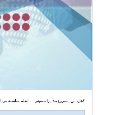
كجزء من مشروع يبدأ إراسموس+ ، تنظم سلسلة من الن