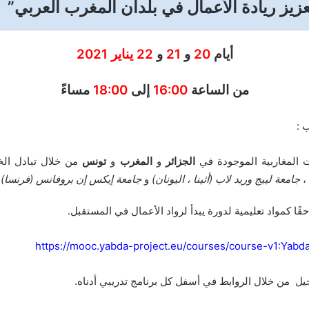
عزيز ريادة الأعمال في بلدان المغرب العربي”
أيام
20
و
21
و
22 يناير 2021
من الساعة
16:00
إلى
18:00
مساءً
 :
ت المغاربية الموجودة في
الجزائر
و
المغرب
و
تونس
من خلال تبادل الخ
،
جامعة لييج وريد لاب (أثينا ، اليونان)
و
جامعة إيكس إن بروفانس (فرنسا).
ًا كمواد تعليمية لدورة يبدأ لرواد الأعمال في المستقبل.
https://mooc.yabda-project.eu/courses/course-v1:Yab
جيل من خلال الروابط في أسفل كل برنامج تدريبي أدناه.