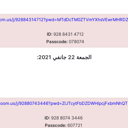
/zoom.us/j/92884314712?pwd=MTdDcTM0ZTVmYXhsVEwrMHR
ID:
928 8431 4712
Passcode:
078074
الجمعة 22 جانفي 2021:
//zoom.us/j/92880743446?pwd=ZlJTcytFbDZDWHlpcjFxbmNhQ
ID:
928 8074 3446
Passcode:
607721