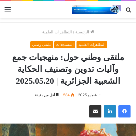
بحث
الق
عن
الرئيسية
/
التظاهرات العلمية
التظاهرات العلمية
المستجدات
ملتقى وطني
ملتقى وطني حول: منهجيات جمع
وآليات تدوين وتصنيف الحكاية
الشعبية الجزائرية | 2025.05.20
4 مايو 2025
584
أقل من دقيقة
فيسبوك
لينكدإن
مشاركة عبر البريد