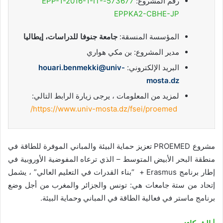
رقم المشروع:
573677-EPP-1-2016-1-IT-
EPPKA2-CBHE-JP
المؤسسة المنسقة:
جامعة جنوفا للدراسات، إيطاليا
مدير المشروع: بن مكي هواري
البريد الإلكتروني:
houari.benmekki@univ-
mosta.dz
لمزيد من المعلومات ، يرجى زيارة الرابط التالي:
https://www.univ-mosta.dz/fsei/proemed/
مشروع PROEMED تعزيز حماية البيئة والمباني الموفرة للطاقة في
منطقة البحر الأبيض المتوسط – الذي ترعاه المفوضية الأوروبية في
إطار برنامج Erasmus + “بناء القدرات في التعليم العالي” ، يشمل
إتحاد من ستة جامعات هي: تونس والجزائر والمغرب من أجل وضع
برنامج ماستر في فعالية الطاقة في المباني وحماية البيئة.