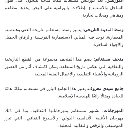
الكورنيش
: يعد كورنيش مستغانم مكانًا مثاليًا للتجول على طول
الساحل والاستمتاع بإطلالات بانورامية على البحر. يحدها مطاعم
ومقاهي ومحلات تجارية.
وسط المدينة التاريخي
: يتميز وسط مستغانم بتاريخه الغني وهندسته
المعمارية. توجد فيه المباني الاستعمارية الفرنسية والزقاق الجميل
والأجواء الساحرة.
متحف مستغانم
: يضم هذا المتحف مجموعة من القطع التاريخية
والثقافية التي تعكس تاريخ المنطقة. يمكن اكتشاف آثار من العصور
الرومانية والأشياء التقليدية والأعمال الفنية المحلية.
جامع سيدي معروف
: يعتبر هذا الجامع البارز في مستغانم مكانًا هامًا
للعبادة ومثالًا رائعًا للهندسة الإسلامية.
المهرجانات
: تشتهر مستغانم بمهرجاناتها الثقافية، بما في ذلك
مهرجان الأغنية الأندلسية الدولي والأسبوع الثقافي، التي تبرز
الموسيقى والرقص والتقاليد المحلية.