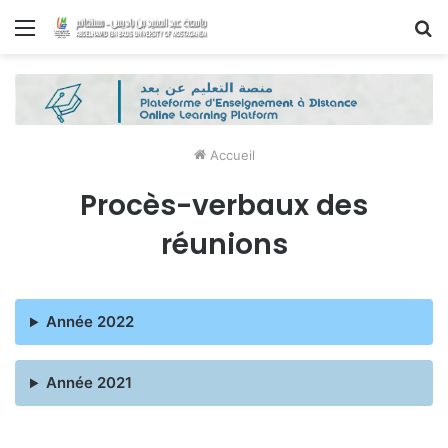
Menu
R
Accueil
Procès-verbaux des
réunions
Année 2022
Année 2021