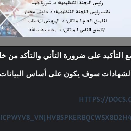
 التأكيد على ضرورة التأني والتأكد من خ
ا الشهادات سوف يكون على أساس البيانات
HTTPS://DOCS
JICPWYV8_VNJHVBSPKERBQCW5X8D2H4S