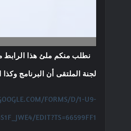
نطلب منكم ملئ هذا الرابط مع
لجنة الملتقى أن البرنامج وكذ
.GOOGLE.COM/FORMS/D/1-U9-
1F_JWE4/EDIT?TS=66599FF1