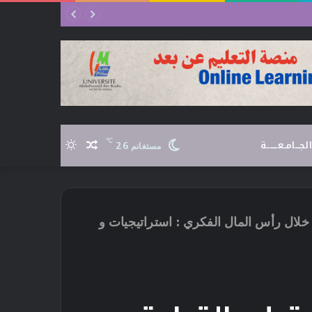
الجـــامــعـــــــة
℃
26
مقال
الوضع
مستغانم
عشوائي
المظلم
خلال رأس المال الفكري : استراتيجيات و