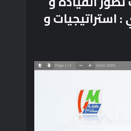
طور القيادة و
: استراتيجيات و
Page
1
/
4
Zoom
100%