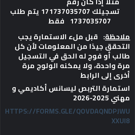
مثلا إذا كان رقم
تسجيلك
171737035707
يتم طلب
1737035707
فقط
ملاحظة
:
قبل ملء الاستمارة يجب
التحقق جيدًا من المعلومات لأن كل
طالب أو فوج له الحق في التسجيل
مرة واحدة، ولا يمكنه الولوج مرة
أخرى إلى الرابط
استمارة التربص ليسانس أكاديمي و
مهني 2025-2026
HTTPS://FORMS.GLE/QOVDAQNDPJWU
XXUI8