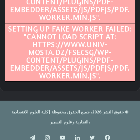
CONTENT/PLUGINS/PDF-
EMBEDDER/ASSETS/JS/PDFJS/PDF.
WORKER.MIN.JS".
SETTING UP FAKE WORKER FAILED:
"CANNOT LOAD SCRIPT AT:
HTTPS://WWW.UNIV-
MOSTA.DZ/FSECSG/WP-
CONTENT/PLUGINS/PDF-
EMBEDDER/ASSETS/JS/PDFJS/PDF.
WORKER.MIN.JS".
© حقوق النشر 2026، جميع الحقوق محفوظة | كلية العلوم الاقتصادية
،التجارية وعلوم التسيير
فيسبوك
تويتر
لينكدإن
يوتيوب
انستقرام
تيلقرام