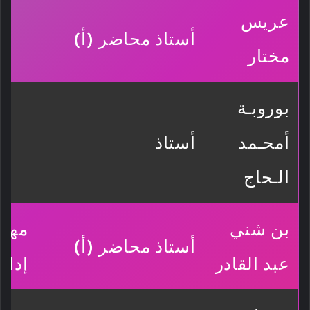
عريس
أستاذ محاضر (أ)
مختار
بوروبـة
أمحـمد
أستاذ
الـحاج
بن شني
مهام
أستاذ محاضر (أ)
عبد القادر
إدار