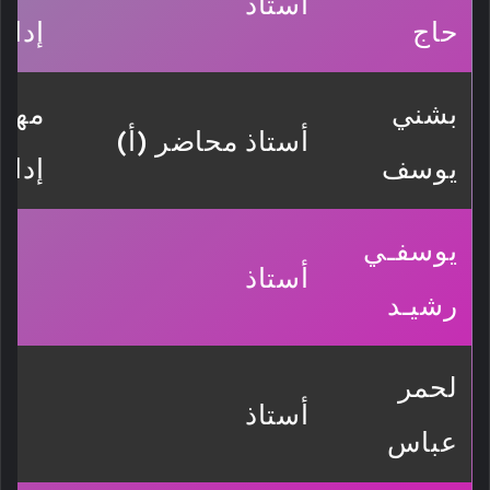
أستاذ
حاج
إدار
بشني
مهام
أستاذ محاضر (أ)
يوسف
إدار
يوسفـي
أستاذ
رشيـد
لحمر
أستاذ
عباس