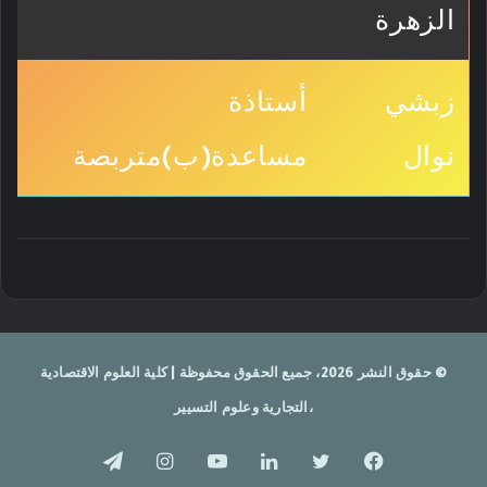
الزهرة
زبشي
أستاذة
نوال
مساعدة(ب)متربصة
© حقوق النشر 2026، جميع الحقوق محفوظة | كلية العلوم الاقتصادية
،التجارية وعلوم التسيير
فيسبوك
تويتر
لينكدإن
يوتيوب
انستقرام
تيلقرام