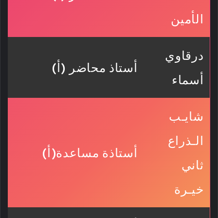
الأمين
درقاوي
أستاذ محاضر (أ)
أسماء
شايـب
الـذراع
أستاذة مساعدة(أ)
ثاني
خيـرة