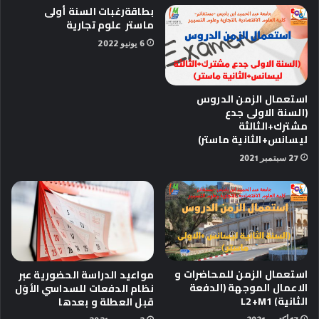
بطاقةرغبات السنة أولى
ماستر علوم تجارية
6 يونيو 2022
استعمال الزمن الدروس
(السنة الاولى جدع
مشترك+الثالثة
ليسانس+الثانية ماستر)
27 سبتمبر 2021
استعمال الزمن للمحاضرات و
مواعيد الدراسة الحضورية عبر
الاعمال الموجهة (الدفعة
نظام الدفعات للسداسي الأوَل
الثانية) L2+M1
قبل العطلة و بعدها