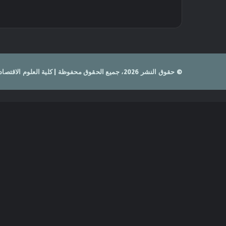
© حقوق النشر 2026، جميع الحقوق محفوظة | كلية العلوم الاقتصادية ،التجارية وعلوم التسيير