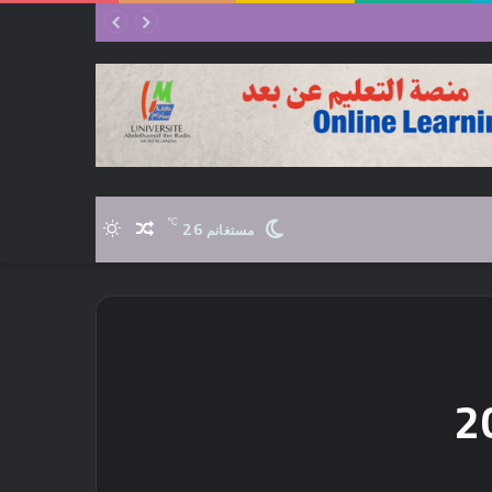
℃
26
مقال
الوضع
مستغانم
عشوائي
المظلم