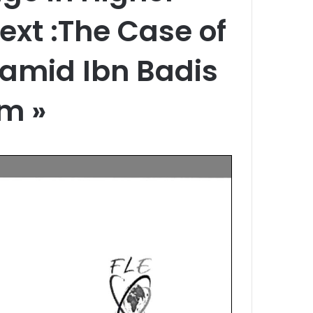
ext :The Case of
hamid Ibn Badis
m »