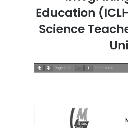
Education (ICLH
Science Teache
Un
Page
1
/
1
Zoom
100%