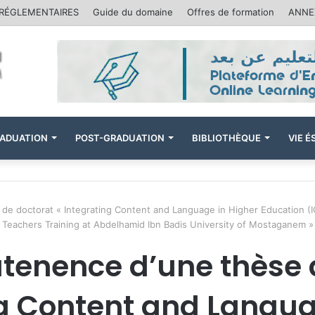
 RÉGLEMENTAIRES
Guide du domaine
Offres de formation
ANNEX
ADUATION
POST-GRADUATION
BIBLIOTHÈQUE
VIE 
 de doctorat « Integrating Content and Language in Higher Education (
Teachers Training at Abdelhamid Ibn Badis University of Mostaganem »
utenence d’une thèse 
ng Content and Langua