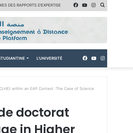
Facebook
YouTube
Instagram
Rechercher
ES DES RAPPORTS D’EXPERTISE
Facebook
YouTube
Instagram
ÉSTUDIANTINE
L’UNIVERSITÉ
ICLHE) within an EAP Context :The Case of Science
de doctorat
ge in Higher