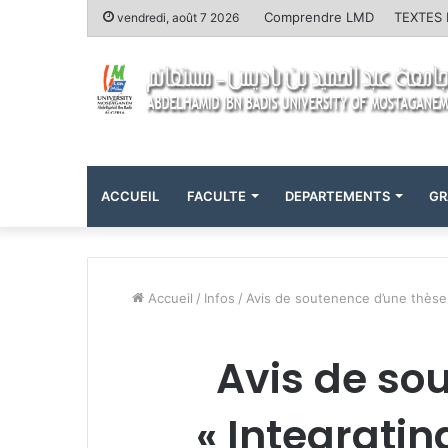
Comprendre LMD
TEXTES
vendredi, août 7 2026
ACCUEIL
FACULTE
DEPARTEMENTS
GR
Accueil
/
Infos
/
Avis de soutenence d’une thèse
Avis de so
« Integrati