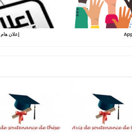
إعلان هام 
App