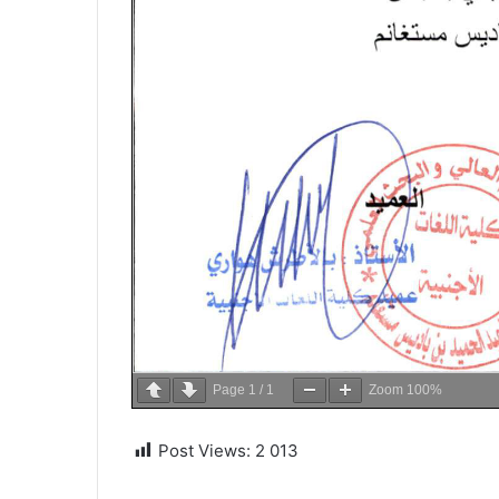
Page
1
/
1
Zoom
100%
Post Views:
2 013