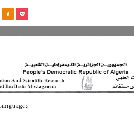
VKontakte
Odnoklassniki
Pocket