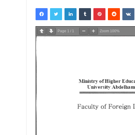
Facebook
Twitter
Linkedin
Tumblr
Pinterest
Reddit
Page
1
/
1
Zoom
100%