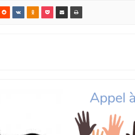
nterest
Reddit
VKontakte
Odnoklassniki
Pocket
Partager par email
Imprimer