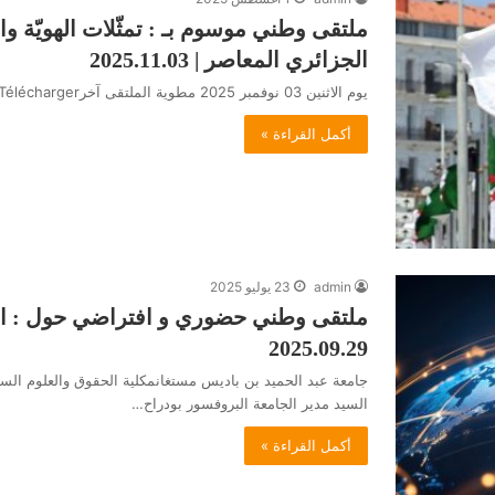
ملتقى وطني موسوم بـ : تمثّلات الهويّة و
الجزائري المعاصر | 2025.11.03
يوم الاثنين 03 نوفمبر 2025 مطوية الملتقى آخرTélécharger
أكمل القراءة »
admin
23 يوليو 2025
ملتقى وطني حضوري و افتراضي حول : الدبلو
2025.09.29
جامعة عبد الحميد بن باديس مستغانمكلية الحقوق والعلوم ال
السيد مدير الجامعة البروفسور بودراح…
أكمل القراءة »