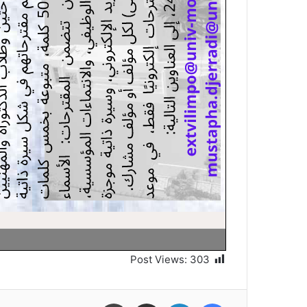
Post Views:
303
فيسبوك
لينكدإن
مشاركة عبر البريد
طباعة