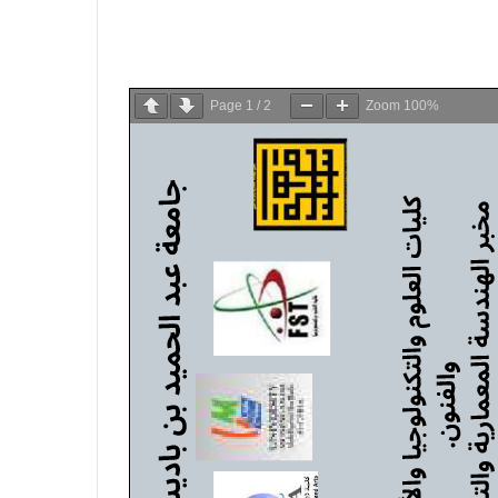
Page
1
/
2
Zoom
100%