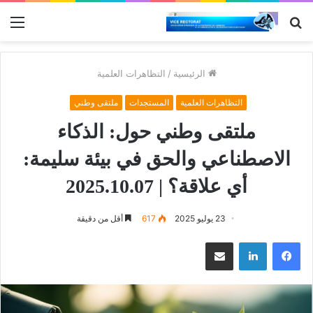
بحث
الق
عن
الرئيسية
/
التظاهرات العلمية
التظاهرات العلمية
المستجدات
ملتقى وطني
ملتقى وطني حول: الذكاء
الاصطناعي والحق في بيئة سليمة:
أي علاقة؟ | 2025.10.07
23 يوليو 2025
617
أقل من دقيقة
فيسبوك
لينكدإن
مشاركة عبر البريد