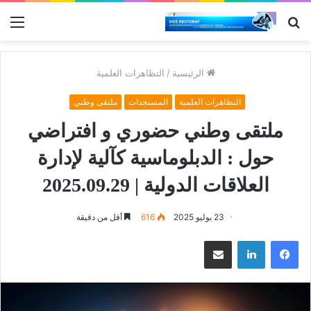
بحث
الق
عن
الرئيسية
/
التظاهرات العلمية
التظاهرات العلمية
المستجدات
ملتقى وطني
ملتقى وطني حضوري و افتراضي
حول : الدبلوماسية كآلية لإدارة
العلاقات الدولية | 2025.09.29
23 يوليو 2025
616
أقل من دقيقة
فيسبوك
لينكدإن
مشاركة عبر البريد