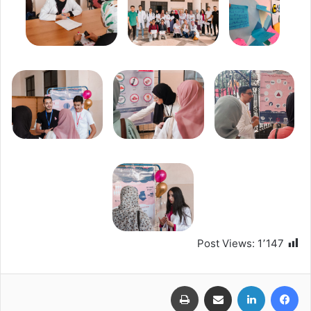
Post Views:
1٬147
فيسبوك
لينكدإن
مشاركة عبر البريد
طباعة