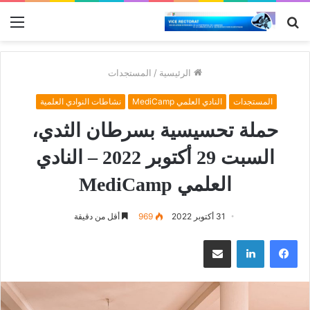
بحث
الق
عن
الرئيسية
/
المستجدات
المستجدات
النادي العلمي MediCamp
نشاطات النوادي العلمية
حملة تحسيسية بسرطان الثدي،
السبت 29 أكتوبر 2022 – النادي
العلمي MediCamp
31 أكتوبر 2022
969
أقل من دقيقة
فيسبوك
لينكدإن
مشاركة عبر البريد