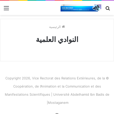
بحث
الق
عن
الرئيسية
النوادي العلمية
© Copyright 2026, Vice Rectorat des Relations Extérieures, de la
Coopération, de l’Animation et la Communication et des
Manifestations Scientifiques | Université Abdelhamid Ibn Badis de
Mostaganem|