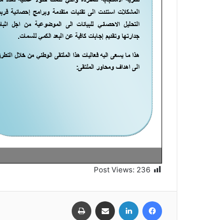
Post Views:
236
فيسبوك
لينكدإن
مشاركة عبر البريد
طباعة