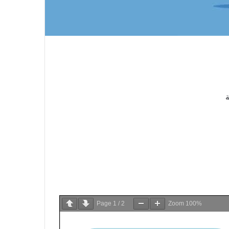
ة
Page
1
/
2
Zoom
100%