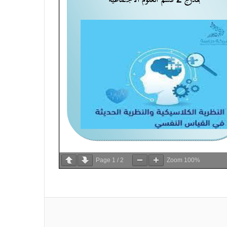
Page
1
/
2
Zoom
100%