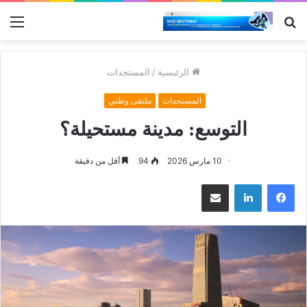
بحث
الق
عن
الرئيسية
/
المستجدات
المستجدات
ملتقى وطني
التوسع: مدينة مستحيلة؟
10 مارس 2026
94
أقل من دقيقة
فيسبوك
لينكدإن
مشاركة عبر البريد