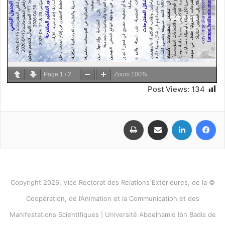
Page
1
/
2
Zoom
100%
Post Views:
134
فيسبوك
لينكدإن
مشاركة عبر البريد
طباعة
© Copyright 2026, Vice Rectorat des Relations Extérieures, de la
Coopération, de l’Animation et la Communication et des
Manifestations Scientifiques | Université Abdelhamid Ibn Badis de