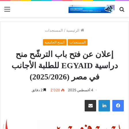
بحث
الق
عن
الرئيسية
/
المستجدات
المستجدات
المنح الجامعية
إعلان عن فتح باب الترشّح منح
دراسية EGYAID للطلبة الأجانب
في مصر (2025/2026)
4 أغسطس 2025
2٬020
2 دقائق
فيسبوك
لينكدإن
مشاركة عبر البريد