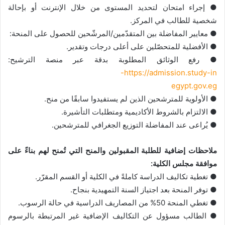
● إجراء امتحان لتحديد المستوى من خلال الإنترنت أو بإحالة
شخصية للطالب في المركز.
● معايير المفاضلة بين المتقدّمين/المرشّحين للحصول على المنحة:
● الأفضلية للمتحصّلين على أعلى درجات وتقدير.
● رفع الوثائق المطلوبة بدقة عبر منصة الترشيح:
https://admission.study-in-
egypt.gov.eg
● الأولوية للمترشحين الذين لم يستفيدوا سابقًا من منح.
● الالتزام بالشروط الأكاديمية ومتطلبات التأشيرة.
● يُراعى عند المفاضلة التوزيع الجغرافي للمترشحين.
ملاحظات إضافية للطلبة المقبولين والمنح التي تُمنح لهم بناءً على
موافقة مجلس الكلية:
● تغطية تكاليف الدراسة كاملةً في الكلية أو القسم المقرّر.
● توفر المنحة بعد اجتياز السنة التمهيدية بنجاح.
● تغطي المنحة 50% من المصاريف الدراسية في حالة الرسوب.
● الطالب مسؤول عن التكاليف الإضافية غير المرتبطة بالرسوم