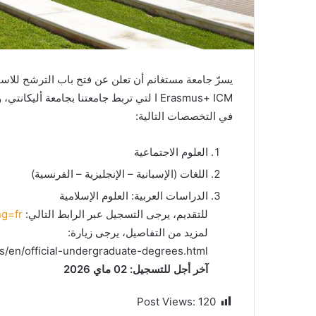
يسرّ جامعة مستغانم أن تعلن عن فتح باب الترشح للاس
Erasmus+ ICM ا لتي تربط جامعتنا بجامعة أليكانتي، وذلك لفائدة الطلبة (ليسانس، ماستر) المسجلين بجامعة مستغانم
في التخصصات التالية:
العلوم الاجتماعية
اللغات (الإسبانية – الإنجليزية – الفرنسية)
الدراسات العربية: العلوم الإسلامية
للتقديم، يرجى التسجيل عبر الرابط التالي:
ng=fr
لمزيد من التفاصيل، يرجى زيارة:
es/en/official-undergraduate-degrees.html
آخر أجل للتسجيل: 02 ماي 2026
Post Views:
120