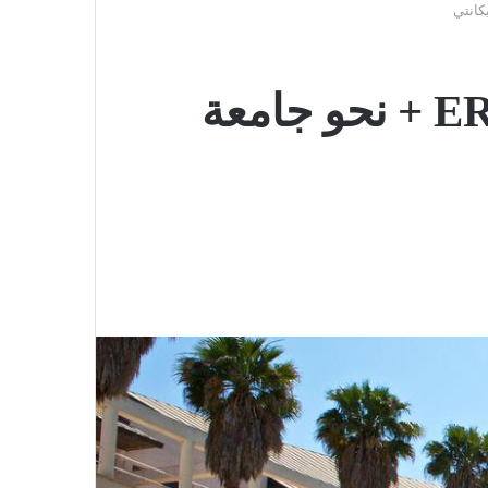
إعلان عن فتح باب الترشح لحركية ERASMUS + نحو جامعة