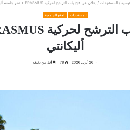
يسية
/
المستجدات
/
إعلان عن فتح باب الترشح لحركية ERASMUS + نحو جامعة أليكانتي
المستجدات
المنح الجامعية
أليكانتي
26 أبريل 2026
78
أقل من دقيقة