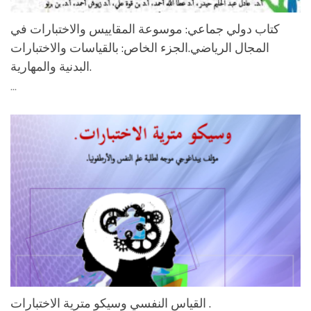
كتاب دولي جماعي: موسوعة المقاييس والاختبارات في
المجال الرياضي.الجزء الخاص: بالقياسات والاختبارات
البدنية والمهارية.
...
اﻟﻘﻴﺎس اﻟﻨﻔﺴﻲ وﺳﻴﻜﻮ ﻣﺘﺮﻳﺔ اﻻﺧﺘﺒﺎرات .