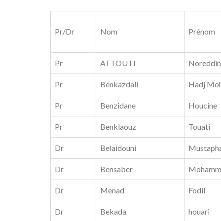
Pr/Dr
Nom
Prénom
Pr
ATTOUTI
Noreddin
Pr
Benkazdali
Hadj Mo
Pr
Benzidane
Houcine
Pr
Benklaouz
Touati
Dr
Belaidouni
Mustaph
Dr
Bensaber
Mohamm
Dr
Menad
Fodil
Dr
Bekada
houari