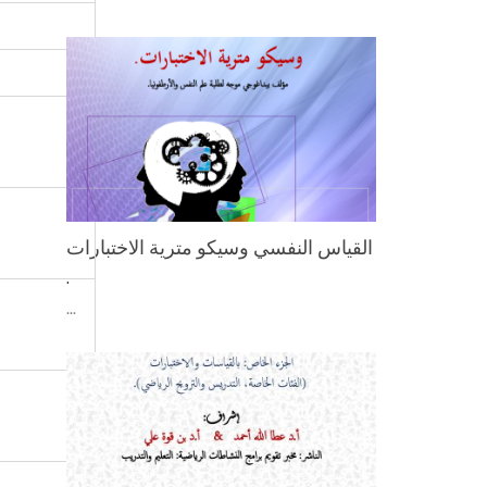
اﻟﻘﻴﺎس اﻟﻨﻔﺴﻲ وﺳﻴﻜﻮ ﻣﺘﺮﻳﺔ اﻻﺧﺘﺒﺎرات
.
...