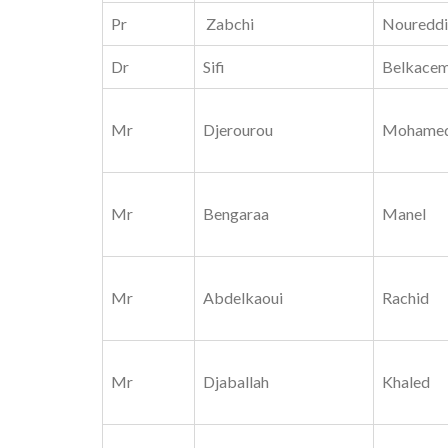
Pr
Zabchi
Noureddi
Dr
Sifi
Belkace
Mr
Djerourou
Mohame
Mr
Bengaraa
Manel
Mr
Abdelkaoui
Rachid
Mr
Djaballah
Khaled