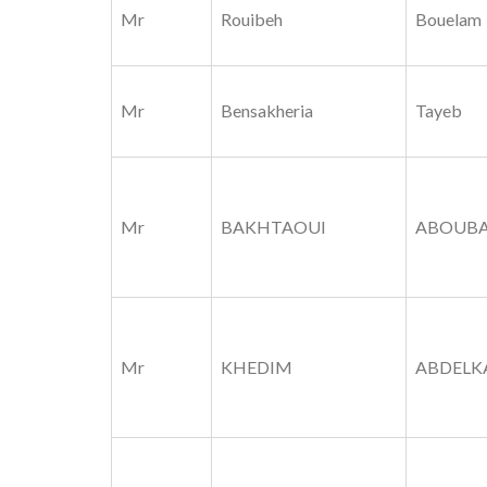
Mr
Rouibeh
Bouelam
Mr
Bensakheria
Tayeb
Mr
BAKHTAOUI
ABOUBA
Mr
KHEDIM
ABDELK