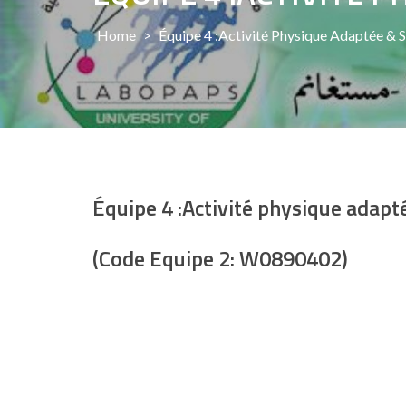
Home
>
Équipe 4 :Activité Physique Adaptée & 
Équipe 4 :
Activité physique adapt
(Code Equipe 2: W0890402)