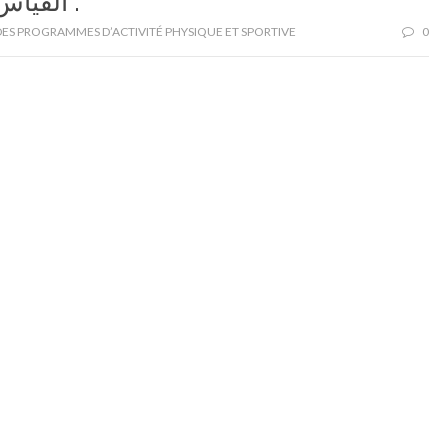
اﻟﻘﻴﺎس اﻟﻨﻔﺴﻲ وﺳﻴﻜﻮ ﻣﺘﺮﻳﺔ اﻻﺧﺘﺒﺎرات .
ES PROGRAMMES D’ACTIVITÉ PHYSIQUE ET SPORTIVE
0