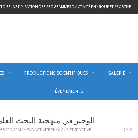
OIRE :OPTIMISATION DES PROGRAMMES D’ACTIVITÉ PHYSIQUE ET SPORTIVE
ES
PRODUCTIONS SCIENTIFIQUES
GALERIE
ÉVÈNEMENTS
الوجيز في منهجية البحث العلمي
ES PROGRAMMES D’ACTIVITÉ PHYSIQUE ET SPORTIVE
0