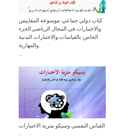
كتاب دولي جماعي: موسوعة المقاييس
والاختبارات في المجال الرياضي.الجزء
الخاص: بالقياسات والاختبارات البدنية
والمهارية.
...
اﻟﻘﻴﺎس اﻟﻨﻔﺴﻲ وﺳﻴﻜﻮ ﻣﺘﺮﻳﺔ اﻻﺧﺘﺒﺎرات
.