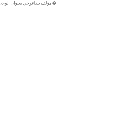
معدلةواجهة المؤلف بيداغوجي بعنوان الوTélécharger مؤلف بيداغوجي بعنوان الوجي�