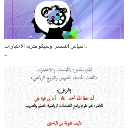
اﻟﻘﻴﺎس اﻟﻨﻔﺴﻲ وﺳﻴﻜﻮ ﻣﺘﺮﻳﺔ اﻻﺧﺘﺒﺎرات .
...